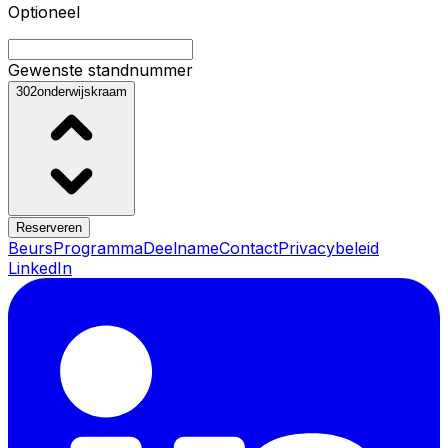
Optioneel
Gewenste standnummer
302
onderwijskraam
Reserveren
Beurs
Programma
Deelname
Contact
Privacybeleid
LinkedIn