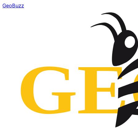
GeoBuzz