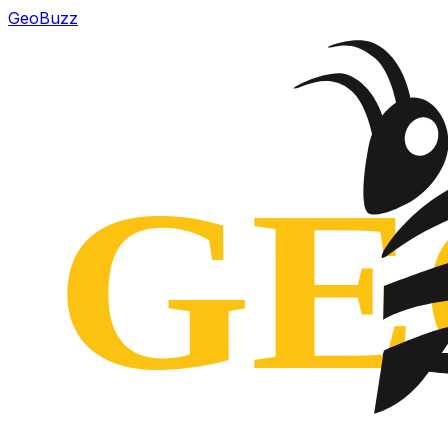
GeoBuzz