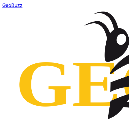
GeoBuzz